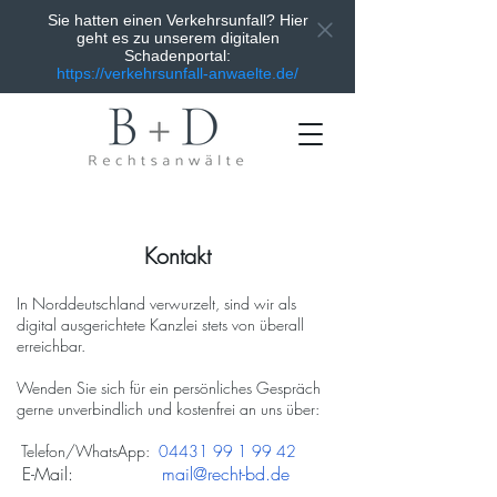
Sie hatten einen Verkehrsunfall? Hier
geht es zu unserem digitalen
Schadenportal:
https://verkehrsunfall-anwaelte.de/
Kontakt
In Norddeutschland verwurzelt, sind wir als
digital ausgerichtete Kanzlei stets von überall
erreichbar.
Wenden Sie sich für ein persönliches Gespräch
gerne unverbindlich und kostenfrei an uns über:
Telefon/WhatsApp:
04431 99 1 99 42
E-Mail:
mail@recht-bd.de